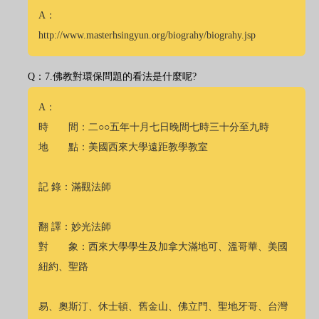
A：
http://www.masterhsingyun.org/biograhy/biograhy.jsp
Q：7.佛教對環保問題的看法是什麼呢?
A：
時 間：二○○五年十月七日晚間七時三十分至九時
地 點：美國西來大學遠距教學教室
記 錄：滿觀法師
翻 譯：妙光法師
對 象：西來大學學生及加拿大滿地可、溫哥華、美國
紐約、聖路
易、奧斯汀、休士頓、舊金山、佛立門、聖地牙哥、台灣