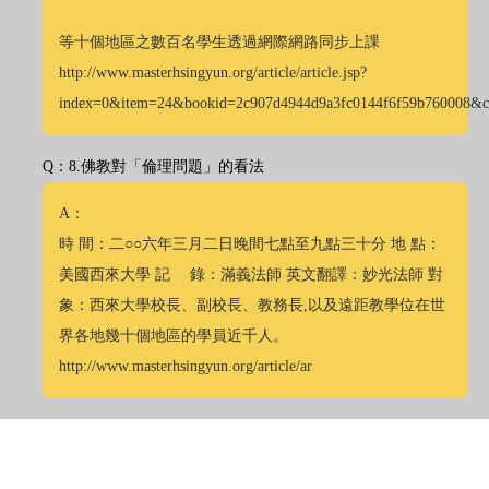
等十個地區之數百名學生透過網際網路同步上課
http://www.masterhsingyun.org/article/article.jsp?
index=0&item=24&bookid=2c907d4944d9a3fc0144f6f59b760008&
Q：8.佛教對「倫理問題」的看法
A：
時 間：二○○六年三月二日晚間七點至九點三十分 地 點：
美國西來大學 記 錄：滿義法師 英文翻譯：妙光法師 對
象：西來大學校長、副校長、教務長,以及遠距教學位在世
界各地幾十個地區的學員近千人。
http://www.masterhsingyun.org/article/ar